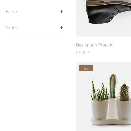
Farbe
Größe
Groß
Das ist ein Produkt
Klein
Preis
85,00 €
MIttel
One size
Neu