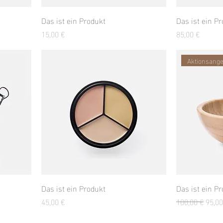
Das ist ein Produkt
Das ist ein P
Preis
Preis
15,00 €
85,00 €
Aktionsange
Das ist ein Produkt
Das ist ein P
Preis
Standardprei
Sale-
45,00 €
100,00 €
95,00