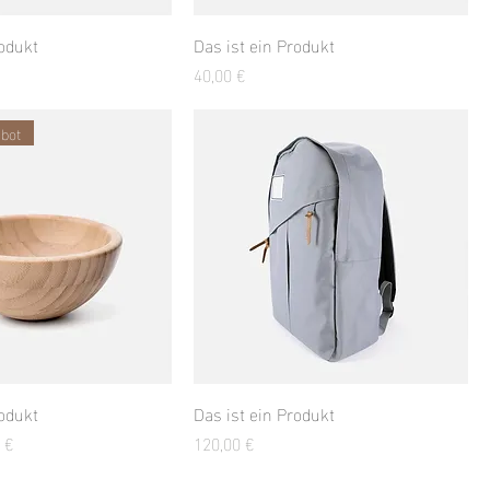
rodukt
Das ist ein Produkt
Preis
40,00 €
bot
rodukt
Das ist ein Produkt
s
Preis
Preis
 €
120,00 €